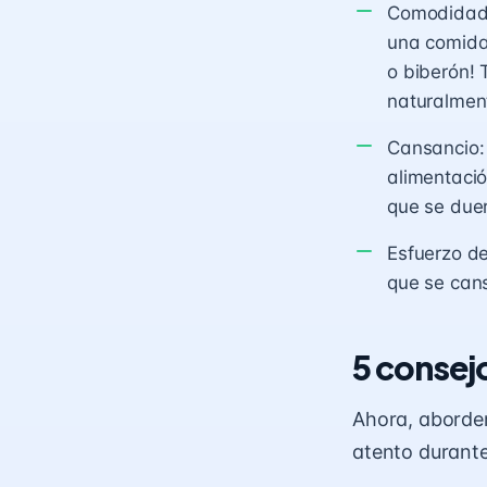
Comodidad 
una comida 
o biberón! 
naturalmen
Cansancio: 
alimentació
que se due
Esfuerzo de
que se can
5 consej
Ahora, abordem
atento durante