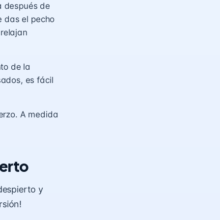
a después de
e das el pecho
 relajan
to de la
ados, es fácil
uerzo. A medida
ierto
despierto y
rsión!