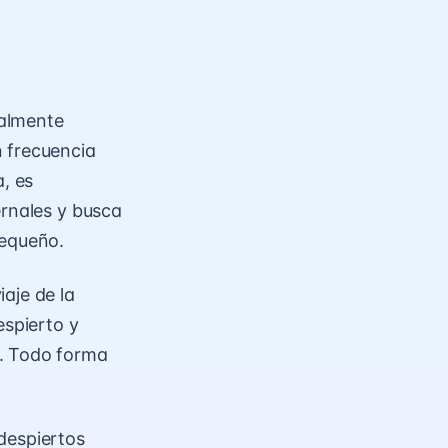
nalmente
n frecuencia
, es
ernales y busca
pequeño.
aje de la
espierto y
a. Todo forma
despiertos