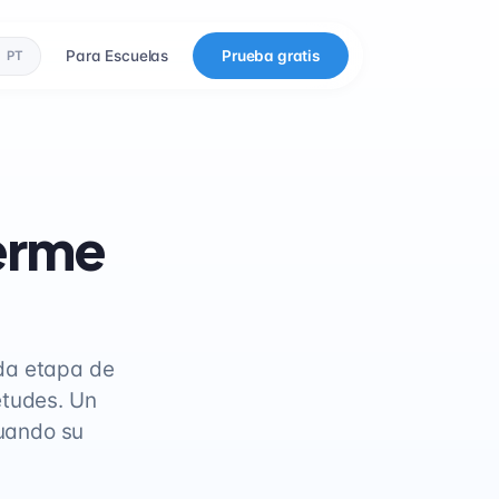
Para Escuelas
Prueba gratis
PT
erme
da etapa de
etudes. Un
uando su