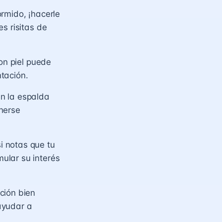
rmido, ¡hacerle
s risitas de
on piel puede
tación.
n la espalda
nerse
i notas que tu
ular su interés
ción bien
ayudar a