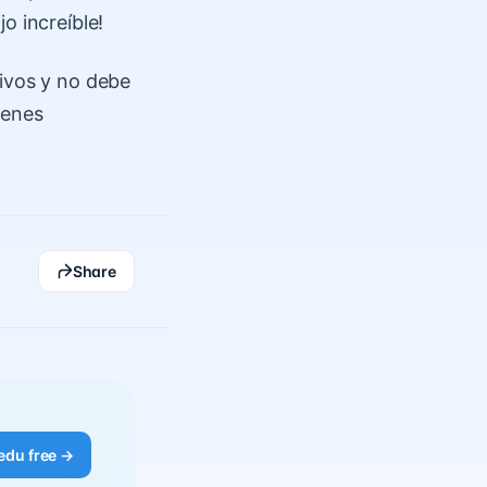
o increíble!
tivos y no debe
ienes
Share
edu free →