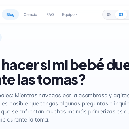
Blog
Ciencia
FAQ
Equipo
EN
ES
hacer si mi bebé du
te las tomas?
pales: Mientras navegas por la asombrosa y agita
, es posible que tengas algunas preguntas e inqui
l que se enfrentan muchas mamás primerizas es c
me durante la toma.