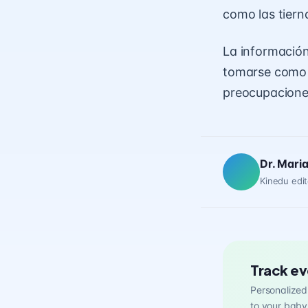
como las tiern
La información
tomarse como c
preocupaciones
Dr. Mari
Kinedu edit
Track ev
Personalized 
to your baby