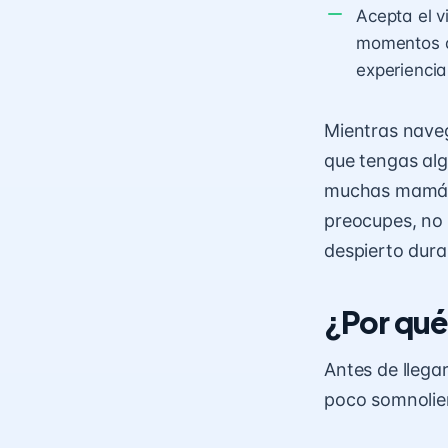
Acepta el v
momentos d
experiencia
Mientras naveg
que tengas alg
muchas mamás 
preocupes, no 
despierto dur
¿Por qué
Antes de llega
poco somnolien