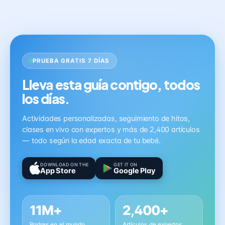
PRUEBA GRATIS 7 DÍAS
Lleva esta guía contigo, todos
los días.
Actividades personalizadas, seguimiento de hitos,
clases en vivo con expertos y más de 2,400 artículos
— todo según la edad exacta de tu bebé.
DOWNLOAD ON THE
GET IT ON
App Store
Google Play
11M+
2,400+
Padres en el mundo
Artículos de expertos