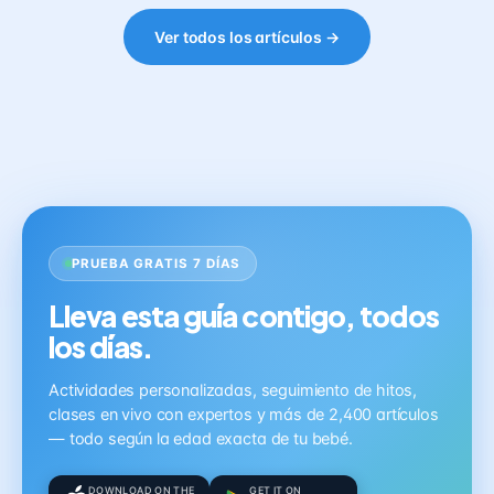
Ver todos los artículos →
PRUEBA GRATIS 7 DÍAS
Lleva esta guía contigo, todos
los días.
Actividades personalizadas, seguimiento de hitos,
clases en vivo con expertos y más de 2,400 artículos
— todo según la edad exacta de tu bebé.
DOWNLOAD ON THE
GET IT ON