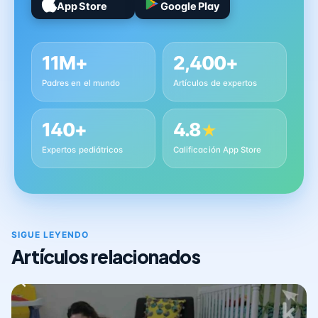
App Store
Google Play
11M+
2,400+
Padres en el mundo
Artículos de expertos
140+
4.8
★
Expertos pediátricos
Calificación App Store
SIGUE LEYENDO
Artículos relacionados