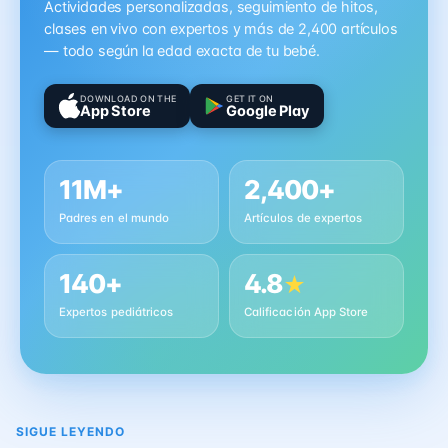
Actividades personalizadas, seguimiento de hitos,
clases en vivo con expertos y más de 2,400 artículos
— todo según la edad exacta de tu bebé.
DOWNLOAD ON THE
GET IT ON
App Store
Google Play
11M+
2,400+
Padres en el mundo
Artículos de expertos
140+
4.8
★
Expertos pediátricos
Calificación App Store
SIGUE LEYENDO