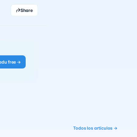
Share
edu free →
Todos los artículos →