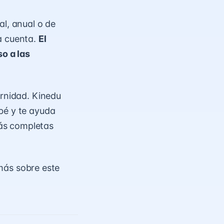
al, anual o de
a cuenta.
El
so a las
rnidad. Kinedu
bé y te ayuda
más completas
más sobre este