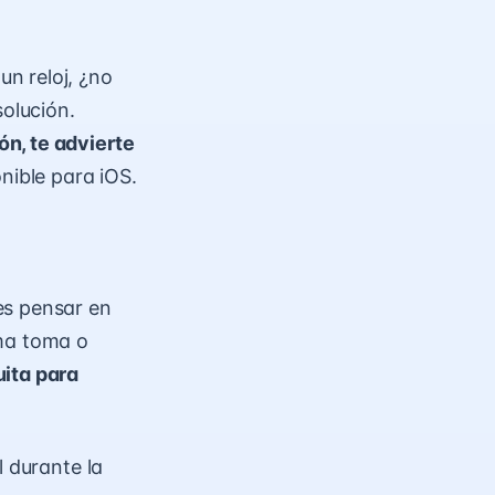
n reloj, ¿no
solución.
n, te advierte
nible para iOS.
es pensar en
ima toma o
uita para
l durante la