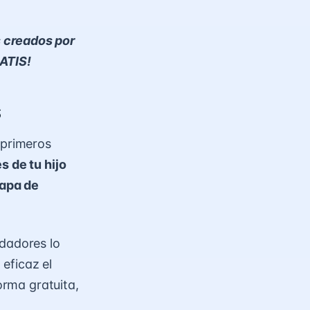
s creados por
RATIS!
s
 primeros
s de tu hijo
tapa de
idadores lo
eficaz el
orma gratuita,