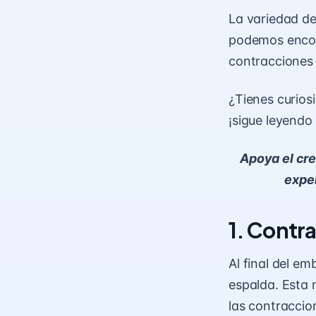
La variedad d
podemos encon
contracciones 
¿Tienes curios
¡sigue leyendo
Apoya el cre
exper
1. Contr
Al final del em
espalda. Esta 
las contraccio