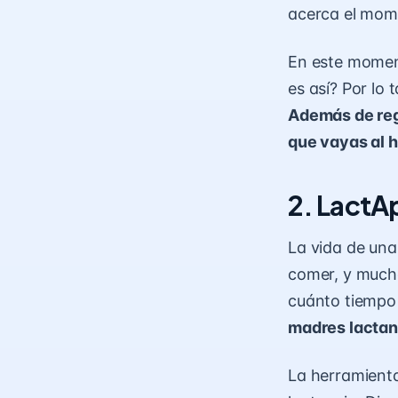
acerca el mom
En este moment
es así? Por lo
Además de regi
que vayas al h
2. LactA
La vida de una
comer, y mucho
cuánto tiempo
madres lactan
La herramienta