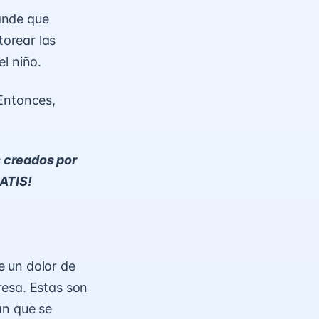
ande que
orear las
el niño.
 Entonces,
s creados por
RATIS!
te un dolor de
resa. Estas son
an que se