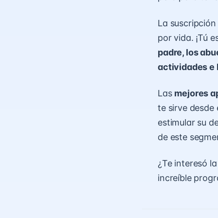
La suscripción
por vida. ¡Tú 
padre, los abu
actividades e 
Las
mejores a
te sirve desde
estimular su d
de este segme
¿Te interesó l
increíble prog