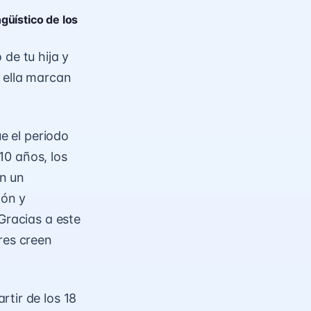
ngüístico de los
de tu hija y
 ella marcan
e el periodo
 10 años, los
n un
ión y
Gracias a este
res creen
tir de los 18