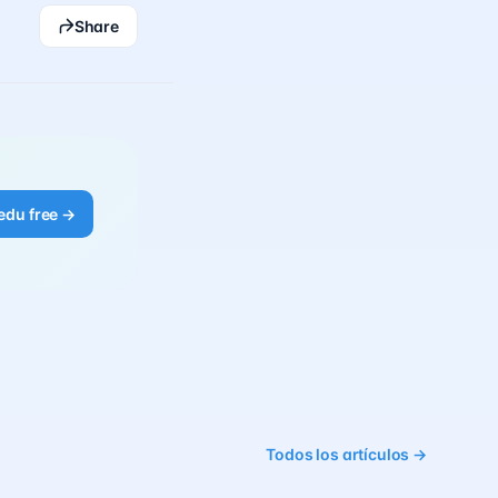
Share
edu free →
Todos los artículos →