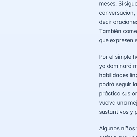
meses. Si sigu
conversación, 
decir oracione
También comen
que expresen 
Por el simple 
ya dominará mu
habilidades lin
podrá seguir la
práctica sus o
vuelva una mej
sustantivos y
Algunos niños t