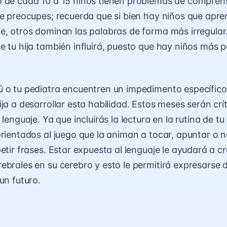
 de cada 10 a 15 niños tienen problemas de comprens
te preocupes; recuerda que si bien hay niños que apr
e, otros dominan las palabras de forma más irregular
e tu hija también influirá, puesto que hay niños más 
 o tu pediatra encuentren un impedimento específico,
ja a desarrollar esta habilidad. Estos meses serán crít
 lenguaje. Ya que incluirás la lectura en la rutina de t
orientados al juego que la animan a tocar, apuntar o
etir frases. Estar expuesta al lenguaje le ayudará a c
ebrales en su cerebro y esto le permitirá expresars
un futuro.