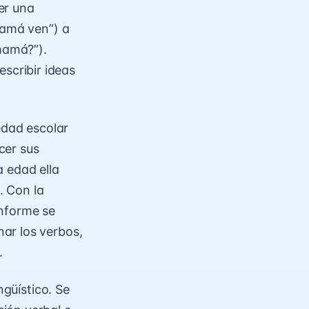
er una
mamá ven”) a
 mamá?”).
scribir ideas
edad escolar
cer sus
a edad ella
. Con la
onforme se
ar los verbos,
.
ngüístico. Se