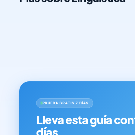
PRUEBA GRATIS 7 DÍAS
Lleva esta guía con
días.