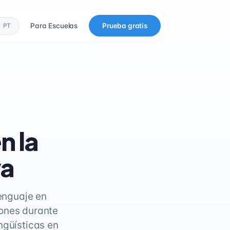
Para Escuelas
Prueba gratis
PT
n la
va
lenguaje en
iones durante
ngüísticas en