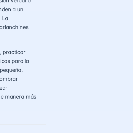
ión verbal o
enden a un
. La
parlanchines
 practicar
icos para la
u pequeña,
 nombrar
rear
e de manera más