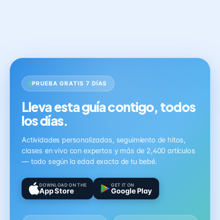
PRUEBA GRATIS 7 DÍAS
Lleva esta guía contigo, todos
los días.
Actividades personalizadas, seguimiento de hitos,
clases en vivo con expertos y más de 2,400 artículos
— todo según la edad exacta de tu bebé.
DOWNLOAD ON THE
GET IT ON
App Store
Google Play