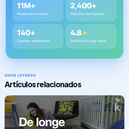
11M+
2,400+
Padres en el mundo
Artículos de expertos
140+
4.8
★
Expertos pediátricos
Calificación App Store
SIGUE LEYENDO
Artículos relacionados