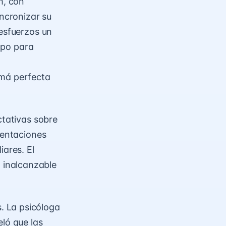
m, con
incronizar su
 esfuerzos un
empo para
amá perfecta
ctativas sobre
sentaciones
iares. El
 inalcanzable
. La psicóloga
eló que las