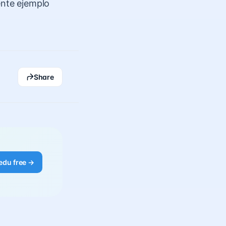
ente ejemplo
Share
edu free →