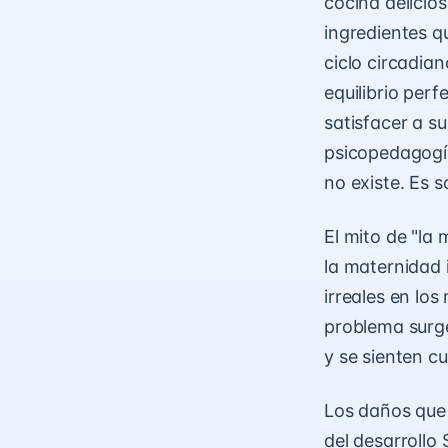
cocina delicio
ingredientes q
ciclo circadia
equilibrio perf
satisfacer a s
psicopedagogía
no existe. Es s
El mito de "la
la maternidad 
irreales en lo
problema surg
y se sienten c
Los daños que
del desarrollo