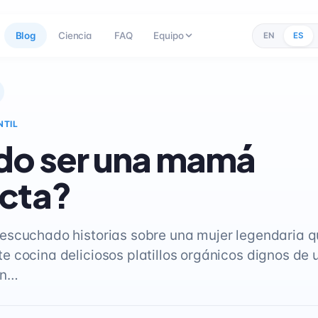
Blog
Ciencia
FAQ
Equipo
EN
ES
NTIL
do ser una mamá
cta?
scuchado historias sobre una mujer legendaria 
 cocina deliciosos platillos orgánicos dignos de 
on…