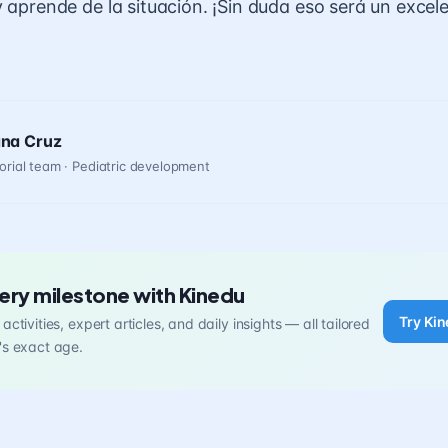
y aprende de la situación. ¡Sin duda eso será un excel
ana Cruz
orial team · Pediatric development
ery milestone with Kinedu
Try Kin
activities, expert articles, and daily insights — all tailored
's exact age.