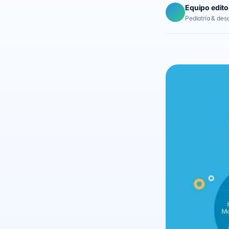
Equipo edito
Pediatría & desar