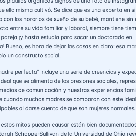
sos platillos orgánicos dignos de una foto de Instagra
ue ella misma cultivó. Se dice que es una experta en s
no con los horarios de sueño de su bebé, mantiene sin
ecto entre su vida familiar y laboral, siempre tiene ti
u pareja ¡y hasta estudia para sacar un doctorado en
! Bueno, es hora de dejar las cosas en claro: esa m
olo un constructo social.
 madre perfecta" incluye una serie de creencias y expe
ideal que se alimenta de las presiones sociales, repre
s medios de comunicación y nuestras experiencias famil
e cuando muchas madres se comparan con este ideal
ulpables al darse cuenta de que son mujeres normales.
 estos mitos pueden causar están bien documentados
 Sarah Schoppe-Sullivan de la Universidad de Ohio rev