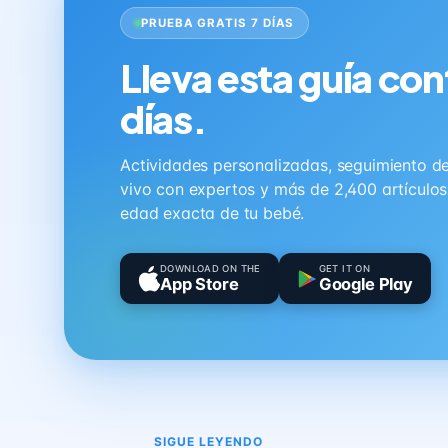
PRUEBA GRATIS 7 DÍAS
Lleva esta guía con
días.
Actividades personalizadas, seguimiento de 
vivo con expertos y más de 2,400 artículo
edad exacta de tu bebé.
DOWNLOAD ON THE
GET IT ON
App Store
Google Play
SIGUE LEYENDO