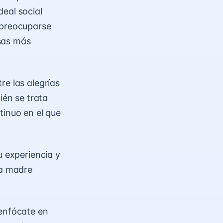
eal social
 preocuparse
sas más
re las alegrías
ién se trata
tinuo en el que
u experiencia y
la madre
 enfócate en