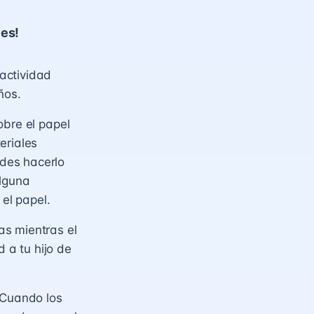
les!
actividad
ños.
obre el papel
eriales
des hacerlo
alguna
 el papel.
as mientras el
d a tu hijo de
 Cuando los