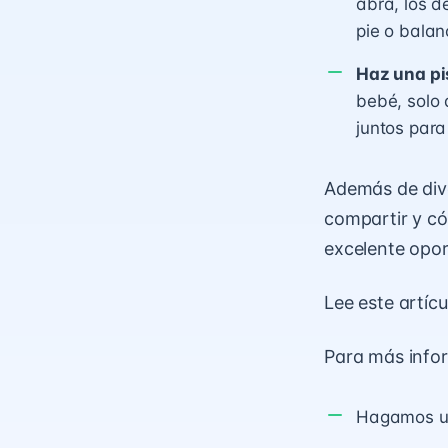
abra, los d
pie o balan
Haz una pi
bebé, solo 
juntos para
Además de dive
compartir y có
excelente opor
Lee
este artícu
Para más infor
Hagamos un