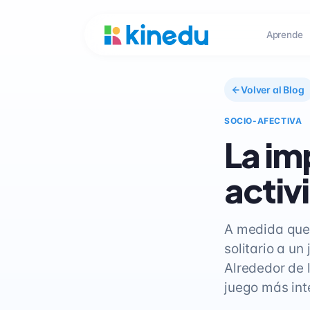
Aprende
Volver al Blog
SOCIO-AFECTIVA
La im
activ
A medida que 
solitario a u
Alrededor de 
juego más int