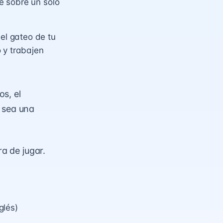
e sobre un solo
l gateo de tu
 y trabajen
s, el
 sea una
a de jugar.
glés)