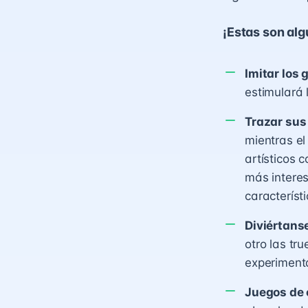
¡Estas son al
Imitar los
estimulará 
Trazar sus
mientras el
artísticos
más interes
característ
Diviértans
otro las tr
experimenta
Juegos de e