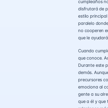
cumpleaños no
disfrutará de 
estilo principa
paralelo donde
no cooperen en
que le ayudará
Cuando cumpla 
que conoce. Ad
Durante este p
demás. Aunque 
precursores co
emociona al co
gente a su alr
que a él y que