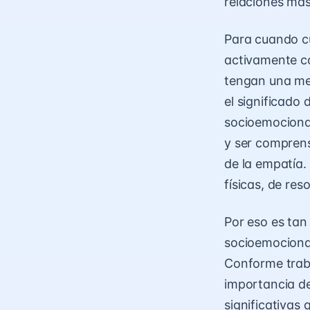
relaciones más
Para cuando c
activamente co
tengan una me
el significado
socioemocional
y ser comprens
de la empatía.
físicas, de re
Por eso es tan
socioemocional
Conforme traba
importancia de
significativas 