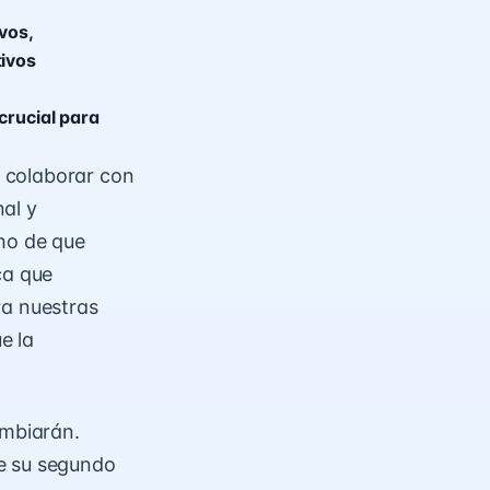
vos,
tivos
crucial para
 colaborar con
al y
cho de que
ca que
ra nuestras
e la
ambiarán.
de su segundo