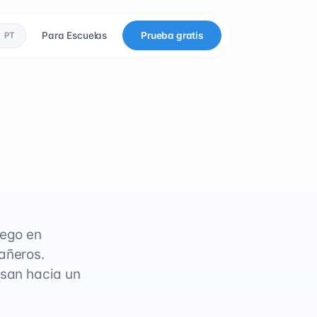
Para Escuelas
Prueba gratis
PT
uego en
añeros.
esan hacia un