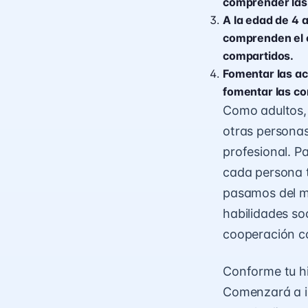
comprender las 
A la edad de 4 
comprenden el c
compartidos.
Fomentar las ac
fomentar las co
Como adultos,
otras personas
profesional. P
cada persona t
pasamos del mu
habilidades so
cooperación co
Conforme tu hi
Comenzará a in