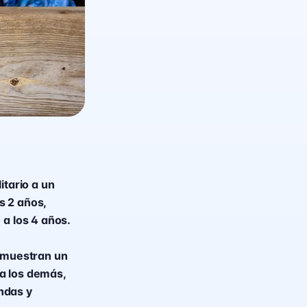
itario a un
s 2 años,
 a los 4 años.
y muestran un
a los demás,
ndas y