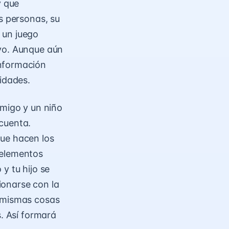
y que
s personas, su
n un juego
uyo. Aunque aún
información
lidades.
amigo y un niño
cuenta.
que hacen los
 elementos
y tu hijo se
ionarse con la
s mismas cosas
s. Así formará