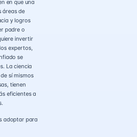
den en que una
s áreas de
cia y logros
er padre o
iere invertir
los expertos,
nfiado se
s. La ciencia
 de sí mismos
as, tienen
s eficientes a
s.
es adoptar para