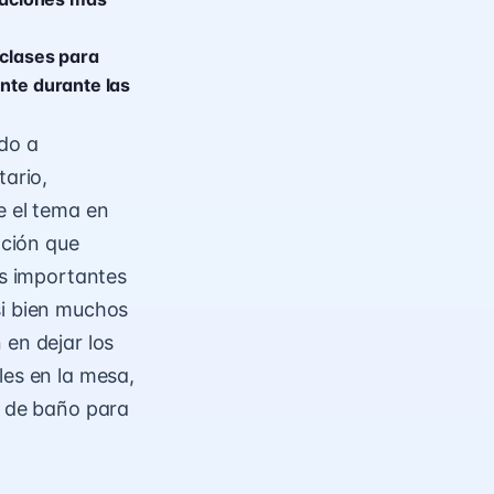
 clases para
nte durante las
ado a
tario,
e el tema en
ación que
ás importantes
si bien muchos
 en dejar los
les en la mesa,
a de baño para