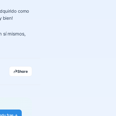
adquirido como
y bien!
n sí mismos,
Share
edu free →