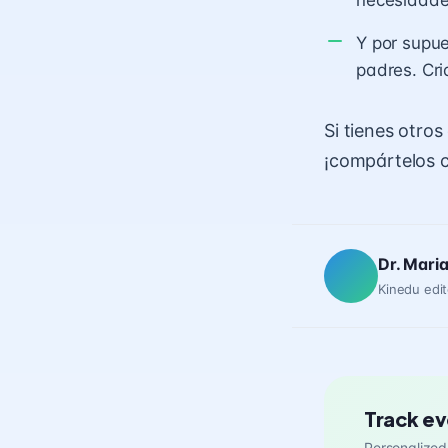
Y por supue
padres. Cri
Si tienes otro
¡compártelos 
Dr. Mari
Kinedu edit
Track ev
Personalized 