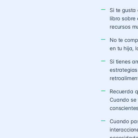
Si te gusta
libro sobre
recursos mu
No te compa
en tu hija, 
Si tienes 
estrategias
retroalimen
Recuerda q
Cuando se t
consciente
Cuando pas
interaccio
necesidade