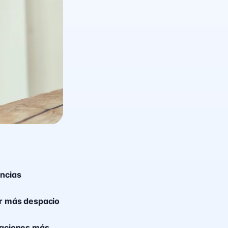
encias
ir más despacio
icaciones más