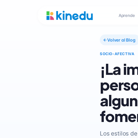
Aprende
Volver al Blog
SOCIO-AFECTIVA
¡La i
perso
algun
fomen
Los estilos d