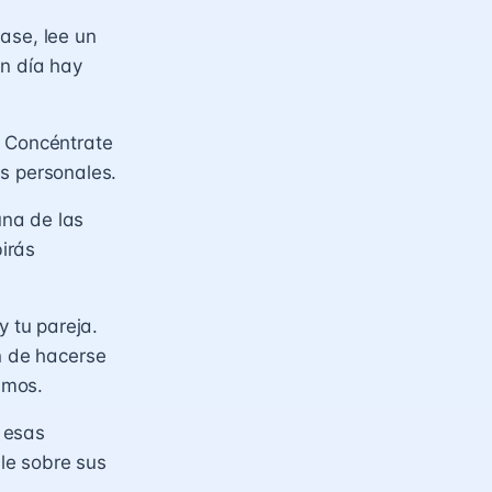
ase, lee un
en día hay
. Concéntrate
zas personales.
una de las
birás
 tu pareja.
n de hacerse
smos.
 esas
le sobre sus