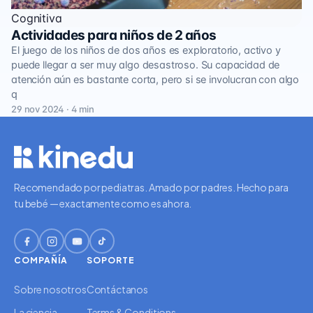
Cognitiva
Actividades para niños de 2 años
El juego de los niños de dos años es exploratorio, activo y
puede llegar a ser muy algo desastroso. Su capacidad de
atención aún es bastante corta, pero si se involucran con algo
q
29 nov 2024 · 4 min
Recomendado por pediatras. Amado por padres. Hecho para
tu bebé — exactamente como es ahora.
COMPAÑÍA
SOPORTE
Sobre nosotros
Contáctanos
La ciencia
Terms & Conditions