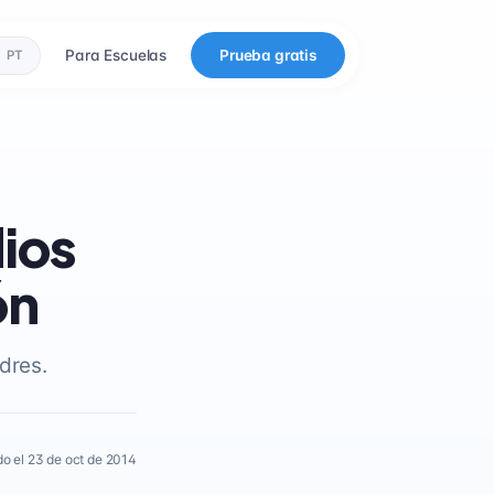
Para Escuelas
Prueba gratis
PT
ios
ón
dres.
o el 23 de oct de 2014