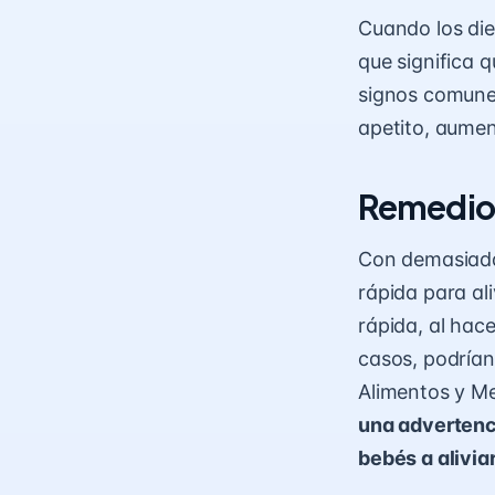
Cuando los die
que significa 
signos comunes
apetito, aumen
Remedios
Con demasiada
rápida para al
rápida, al hac
casos, podrían
Alimentos y M
una advertenci
bebés a aliviar