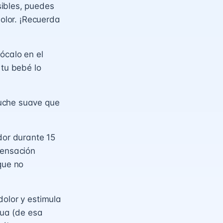
sibles, puedes
dolor. ¡Recuerda
ócalo en el
 tu bebé lo
uche suave que
dor durante 15
sensación
que no
dolor y estimula
gua (de esa