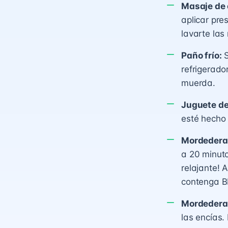
Masaje de 
aplicar pre
lavarte las
Paño frío:
S
refrigerado
muerda.
Juguete de
esté hecho 
Mordedera 
a 20 minuto
relajante! 
contenga B
Mordedera
las encías.