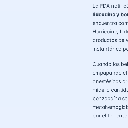
La FDA notific
lidocaína y b
encuentra com
Hurricaine, Li
productos de v
instantáneo pa
Cuando los beb
empapando el 
anestésicos or
mide la cantid
benzocaína se
metahemoglobin
por el torrent