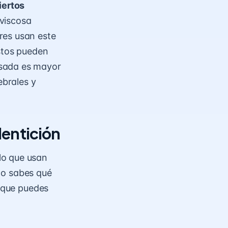
iertos
 viscosa
res usan este
estos pueden
usada es mayor
ebrales y
dentición
lo que usan
 no sabes qué
s que puedes