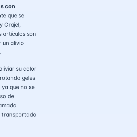
es con
nte que se
 Orajel,
 artículos son
 un alivio
.
liviar su dolor
rotando geles
 ya que no se
uso de
lamada
o transportado