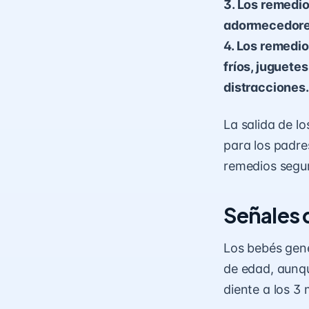
3. Los remedi
adormecedores
4. Los remedio
fríos, juguete
distracciones.
La salida de l
para los padre
remedios seguro
Señales 
Los bebés gen
de edad, aunq
diente a los 3