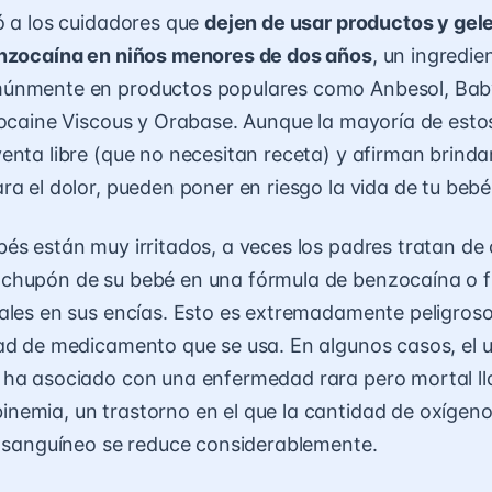
ó a los cuidadores que
dejen de usar productos y gel
enzocaína en niños menores de dos años
, un ingredie
únmente en productos populares como Anbesol, Baby
docaine Viscous y Orabase. Aunque la mayoría de estos
enta libre (que no necesitan receta) y afirman brindar
ra el dolor, pueden poner en riesgo la vida de tu bebé
és están muy irritados, a veces los padres tratan de a
chupón de su bebé en una fórmula de benzocaína o f
ales en sus encías. Esto es extremadamente peligroso
ad de medicamento que se usa. En algunos casos, el 
 ha asociado con una enfermedad rara pero mortal l
emia, un trastorno en el que la cantidad de oxígen
e sanguíneo se reduce considerablemente.