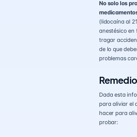
No solo los pr
medicamentos
(lidocaína al 
anestésico en 
tragar accide
de lo que deber
problemas car
Remedios 
Dada esta inf
para aliviar el
hacer para ali
probar: