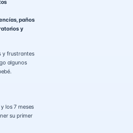
tos
 encías, paños
ratorios y
 y frustrantes
igo algunos
bebé.
 y los 7 meses
ner su primer