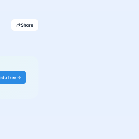
Share
edu free →