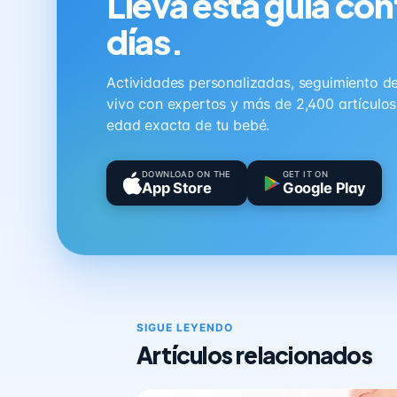
Lleva esta guía con
días.
Actividades personalizadas, seguimiento de 
vivo con expertos y más de 2,400 artículo
edad exacta de tu bebé.
DOWNLOAD ON THE
GET IT ON
App Store
Google Play
SIGUE LEYENDO
Artículos relacionados