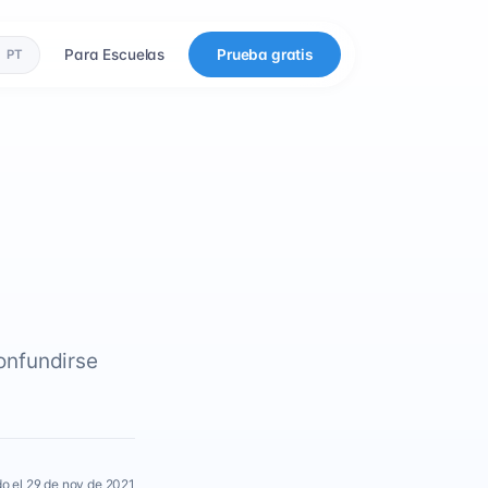
Para Escuelas
Prueba gratis
PT
onfundirse
.
o el 29 de nov de 2021