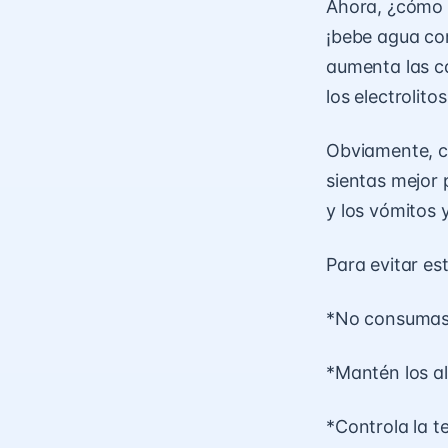
Ahora, ¿cómo c
¡bebe agua co
aumenta las c
los electrolit
Obviamente, co
sientas mejor 
y los vómitos y
Para evitar es
*No consumas 
*Mantén los al
*Controla la t