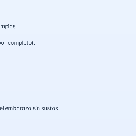
impios.
por completo).
del embarazo sin sustos