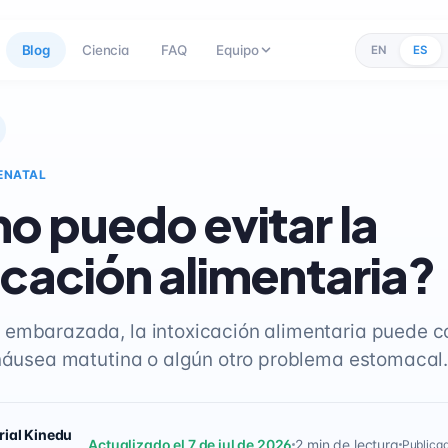
Blog
Ciencia
FAQ
Equipo
EN
ES
ENATAL
 puedo evitar la
icación alimentaria?
embarazada, la intoxicación alimentaria puede c
 náusea matutina o algún otro problema estomacal
rial Kinedu
Actualizado el 7 de jul de 2026
2 min de lectura
Publicad