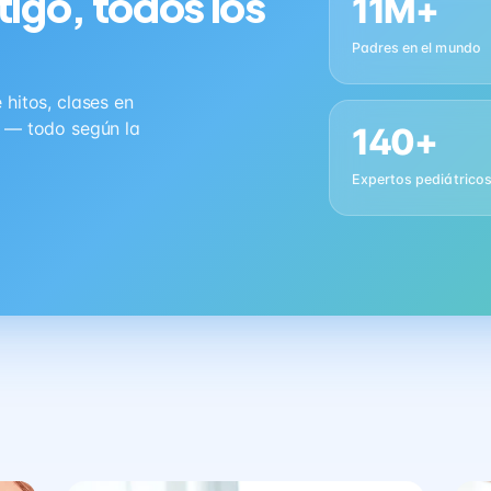
tigo, todos los
11M+
Padres en el mundo
hitos, clases en
s — todo según la
140+
Expertos pediátrico