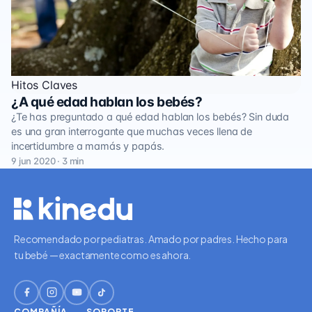
Hitos Claves
¿A qué edad hablan los bebés?
¿Te has preguntado a qué edad hablan los bebés? Sin duda
es una gran interrogante que muchas veces llena de
incertidumbre a mamás y papás.
9 jun 2020 · 3 min
Recomendado por pediatras. Amado por padres. Hecho para
tu bebé — exactamente como es ahora.
COMPAÑÍA
SOPORTE