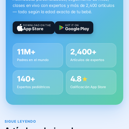
clases en vivo con expertos y más de 2,400 artículos
— todo según la edad exacta de tu bebé.
DOWNLOAD ON THE
GET IT ON
App Store
Google Play
11M+
2,400+
Padres en el mundo
Artículos de expertos
140+
4.8
★
Expertos pediátricos
Calificación App Store
SIGUE LEYENDO