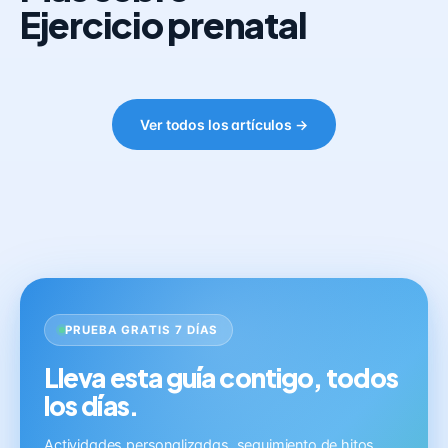
Ejercicio prenatal
Ver todos los artículos →
PRUEBA GRATIS 7 DÍAS
Lleva esta guía contigo, todos
los días.
Actividades personalizadas, seguimiento de hitos,