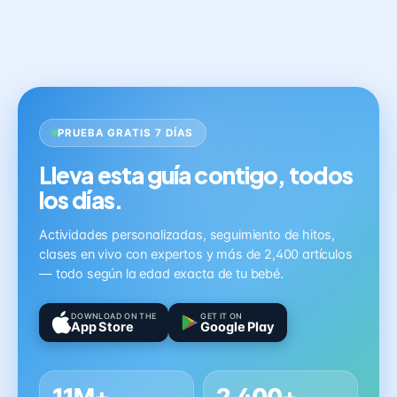
PRUEBA GRATIS 7 DÍAS
Lleva esta guía contigo, todos
los días.
Actividades personalizadas, seguimiento de hitos,
clases en vivo con expertos y más de 2,400 artículos
— todo según la edad exacta de tu bebé.
DOWNLOAD ON THE
GET IT ON
App Store
Google Play
11M+
2,400+