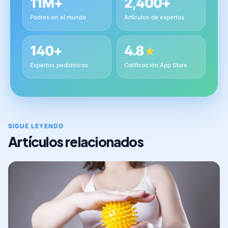
11M+
2,400+
Padres en el mundo
Artículos de expertos
140+
4.8
★
Expertos pediátricos
Calificación App Store
SIGUE LEYENDO
Artículos relacionados