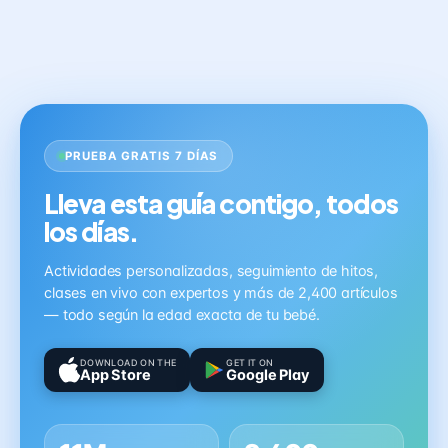
PRUEBA GRATIS 7 DÍAS
Lleva esta guía contigo, todos
los días.
Actividades personalizadas, seguimiento de hitos,
clases en vivo con expertos y más de 2,400 artículos
— todo según la edad exacta de tu bebé.
DOWNLOAD ON THE
GET IT ON
App Store
Google Play