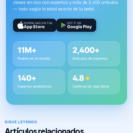
clases en vivo con expertos y más de 2,400 artículos
— todo según la edad exacta de tu bebé.
DOWNLOAD ON THE
GET IT ON
App Store
Google Play
11M+
2,400+
Padres en el mundo
Artículos de expertos
140+
4.8
★
Expertos pediátricos
Calificación App Store
SIGUE LEYENDO
Artículos relacionados