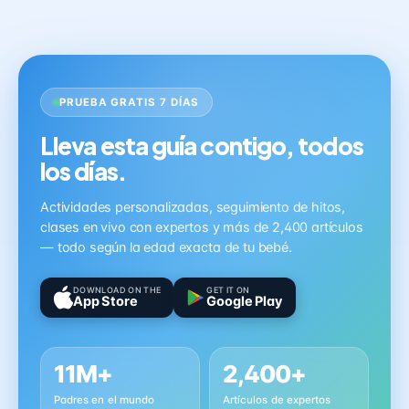
PRUEBA GRATIS 7 DÍAS
Lleva esta guía contigo, todos
los días.
Actividades personalizadas, seguimiento de hitos,
clases en vivo con expertos y más de 2,400 artículos
— todo según la edad exacta de tu bebé.
DOWNLOAD ON THE
GET IT ON
App Store
Google Play
11M+
2,400+
Padres en el mundo
Artículos de expertos