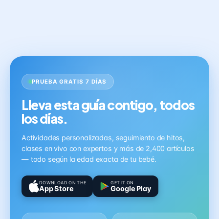
PRUEBA GRATIS 7 DÍAS
Lleva esta guía contigo, todos
los días.
Actividades personalizadas, seguimiento de hitos,
clases en vivo con expertos y más de 2,400 artículos
— todo según la edad exacta de tu bebé.
DOWNLOAD ON THE
GET IT ON
App Store
Google Play