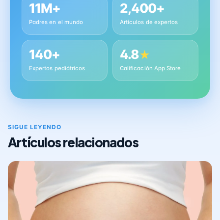
11M+
2,400+
Padres en el mundo
Artículos de expertos
140+
4.8
★
Expertos pediátricos
Calificación App Store
SIGUE LEYENDO
Artículos relacionados