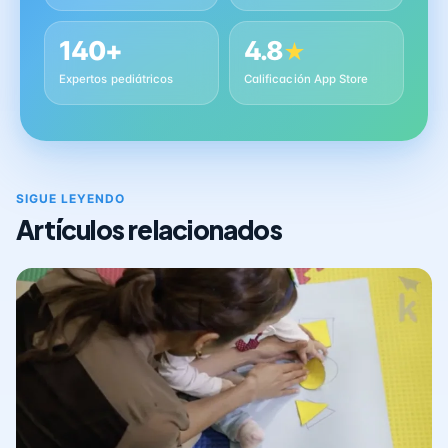
140+
4.8
★
Expertos pediátricos
Calificación App Store
SIGUE LEYENDO
Artículos relacionados