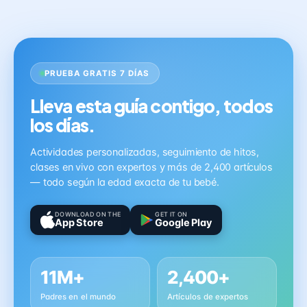
PRUEBA GRATIS 7 DÍAS
Lleva esta guía contigo, todos
los días.
Actividades personalizadas, seguimiento de hitos,
clases en vivo con expertos y más de 2,400 artículos
— todo según la edad exacta de tu bebé.
DOWNLOAD ON THE
GET IT ON
App Store
Google Play
11M+
2,400+
Padres en el mundo
Artículos de expertos