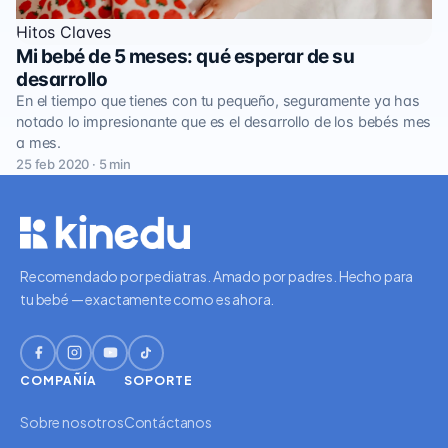
Hitos Claves
Mi bebé de 5 meses: qué esperar de su
desarrollo
En el tiempo que tienes con tu pequeño, seguramente ya has
notado lo impresionante que es el desarrollo de los bebés mes
a mes.
25 feb 2020 · 5 min
Recomendado por pediatras. Amado por padres. Hecho para
tu bebé — exactamente como es ahora.
COMPAÑÍA
SOPORTE
Sobre nosotros
Contáctanos