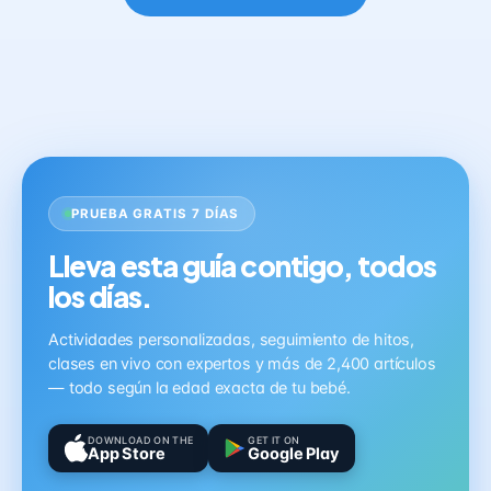
PRUEBA GRATIS 7 DÍAS
Lleva esta guía contigo, todos
los días.
Actividades personalizadas, seguimiento de hitos,
clases en vivo con expertos y más de 2,400 artículos
— todo según la edad exacta de tu bebé.
DOWNLOAD ON THE
GET IT ON
App Store
Google Play