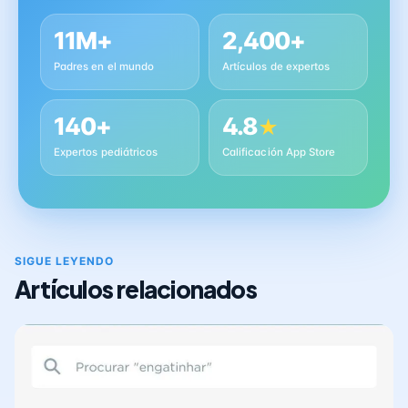
11M+
2,400+
Padres en el mundo
Artículos de expertos
140+
4.8
★
Expertos pediátricos
Calificación App Store
SIGUE LEYENDO
Artículos relacionados