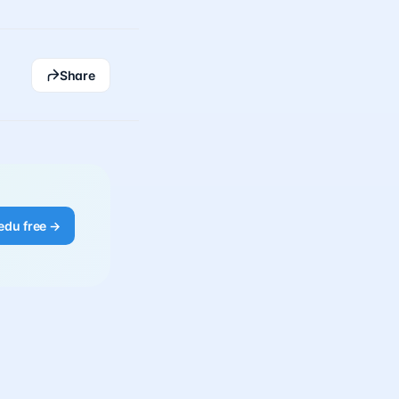
Share
edu free →