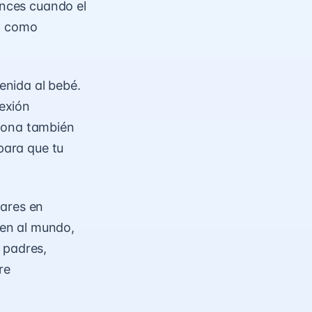
onces cuando el
da como
venida al bebé.
exión
rmona también
 para que tu
lares en
uen al mundo,
 padres,
re