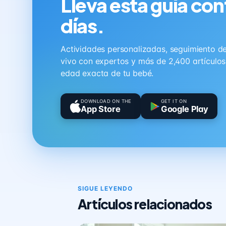
Lleva esta guía con
días.
Actividades personalizadas, seguimiento de 
vivo con expertos y más de 2,400 artículo
edad exacta de tu bebé.
DOWNLOAD ON THE
GET IT ON
App Store
Google Play
SIGUE LEYENDO
Artículos relacionados