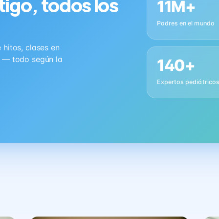
tigo, todos los
11M+
Padres en el mundo
hitos, clases en
s — todo según la
140+
Expertos pediátrico