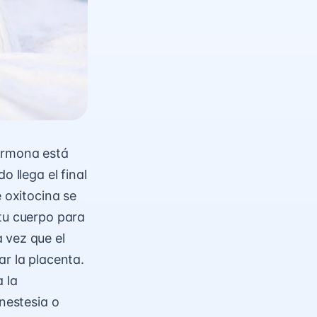
hormona está
 llega el final
e oxitocina se
 tu cuerpo para
 vez que el
ar la placenta.
 la
anestesia o