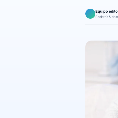
Equipo edito
Pediatría & desar