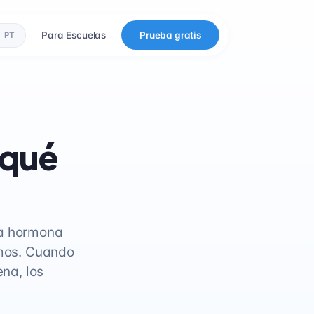
Para Escuelas
Prueba gratis
PT
 qué
sa hormona
smos. Cuando
ena, los