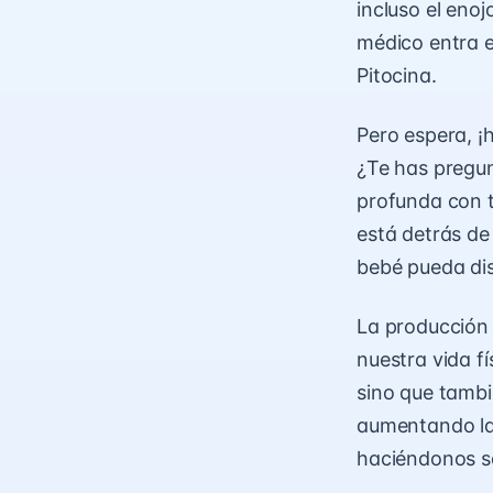
incluso el eno
médico entra e
Pitocina.
Pero espera, ¡h
¿Te has pregu
profunda con t
está detrás de
bebé pueda disf
La producción 
nuestra vida f
sino que tambi
aumentando las
haciéndonos se