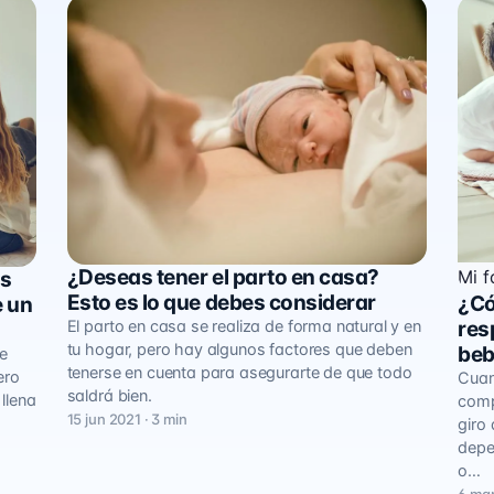
¿Deseas tener el parto en casa?
Mi f
os
Mi familia
Esto es lo que debes considerar
¿Có
e un
El parto en casa se realiza de forma natural y en
res
tu hogar, pero hay algunos factores que deben
be
te
tenerse en cuenta para asegurarte de que todo
ero
Cuan
saldrá bien.
llena
compl
15 jun 2021 · 3 min
giro
depe
o…
6 mar