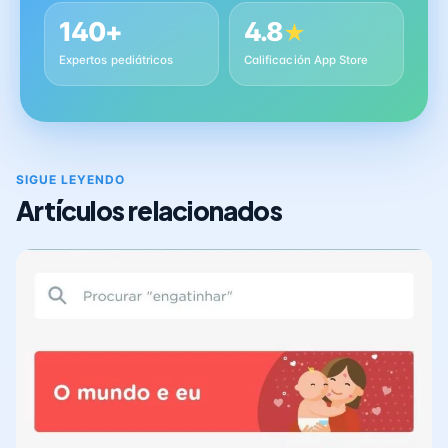
140+
4.8
★
Expertos pediátricos
Calificación App Store
SIGUE LEYENDO
Artículos relacionados