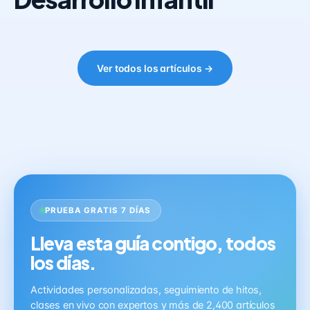
Ver todos los artículos →
PRUEBA GRATIS 7 DÍAS
Lleva esta guía contigo, todos
los días.
Actividades personalizadas, seguimiento de hitos,
clases en vivo con expertos y más de 2,400 artículos