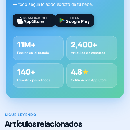
— todo según la edad exacta de tu bebé.
DOWNLOAD ON THE
GET IT ON
App Store
Google Play
11M+
2,400+
Padres en el mundo
Artículos de expertos
140+
4.8
★
Expertos pediátricos
Calificación App Store
SIGUE LEYENDO
Artículos relacionados