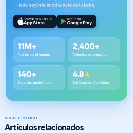
— todo según la edad exacta de tu bebé.
DOWNLOAD ON THE
GET IT ON
App Store
Google Play
11M+
2,400+
Padres en el mundo
Artículos de expertos
140+
4.8
★
Expertos pediátricos
Calificación App Store
SIGUE LEYENDO
Artículos relacionados