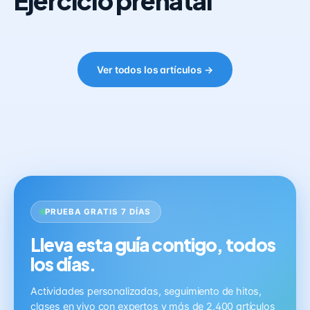
Ejercicio prenatal
Ver todos los artículos →
PRUEBA GRATIS 7 DÍAS
Lleva esta guía contigo, todos
los días.
Actividades personalizadas, seguimiento de hitos,
clases en vivo con expertos y más de 2,400 artículos