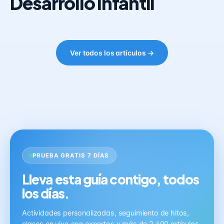
Desarrollo Infantil
Ver todos los artículos →
PRUEBA GRATIS 7 DÍAS
Lleva esta guía contigo, todos
los días.
Actividades personalizadas, seguimiento de hitos,