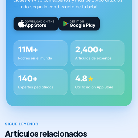
clases en vivo con expertos y más de 2,400 artículos
— todo según la edad exacta de tu bebé.
DOWNLOAD ON THE
GET IT ON
App Store
Google Play
11M+
2,400+
Padres en el mundo
Artículos de expertos
140+
4.8
★
Expertos pediátricos
Calificación App Store
SIGUE LEYENDO
Artículos relacionados