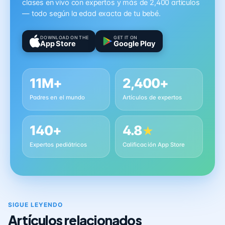
clases en vivo con expertos y más de 2,400 artículos
— todo según la edad exacta de tu bebé.
DOWNLOAD ON THE
GET IT ON
App Store
Google Play
11M+
2,400+
Padres en el mundo
Artículos de expertos
140+
4.8
★
Expertos pediátricos
Calificación App Store
SIGUE LEYENDO
Artículos relacionados