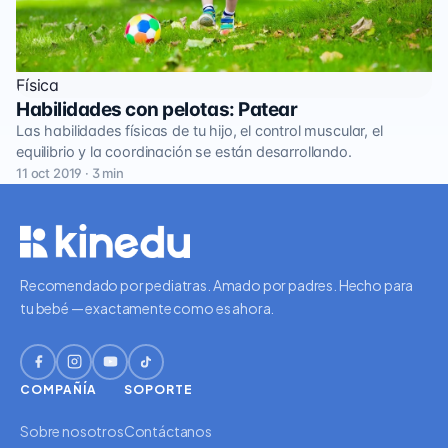
Física
Habilidades con pelotas: Patear
Las habilidades físicas de tu hijo, el control muscular, el
equilibrio y la coordinación se están desarrollando.
11 oct 2019 · 3 min
Recomendado por pediatras. Amado por padres. Hecho para
tu bebé — exactamente como es ahora.
COMPAÑÍA
SOPORTE
Sobre nosotros
Contáctanos