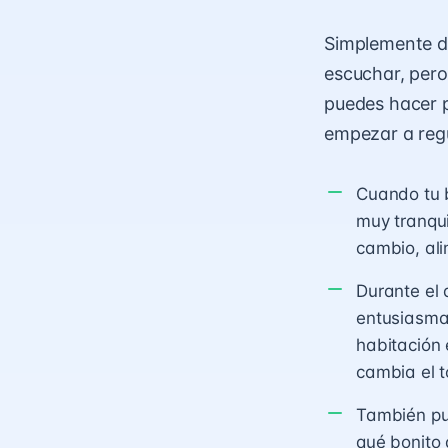
Simplemente de
escuchar, pero
puedes hacer p
empezar a regu
Cuando tu b
muy tranqui
cambio, ali
Durante el 
entusiasma
habitación 
cambia el t
También pue
qué bonito 