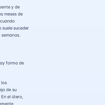
pente y de
res meses de
, cuando
o suele suceder
is semanas.
hay forma de
 los
ejo de su
 En el útero,
temente