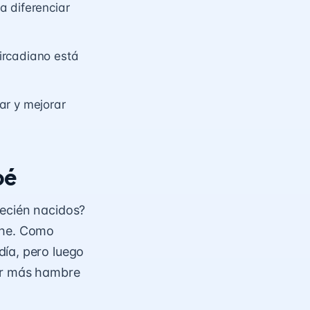
a diferenciar
ircadiano está
ar y mejorar
bé
recién nacidos?
che. Como
ía, pero luego
ner más hambre