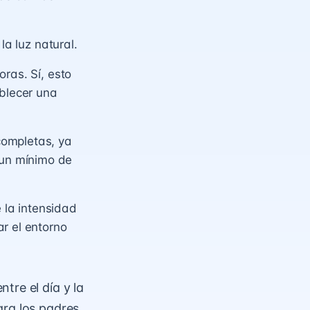
la luz natural.
ras. Sí, esto
ablecer una
completas, ya
un mínimo de
e la intensidad
r el entorno
tre el día y la
ra los padres,