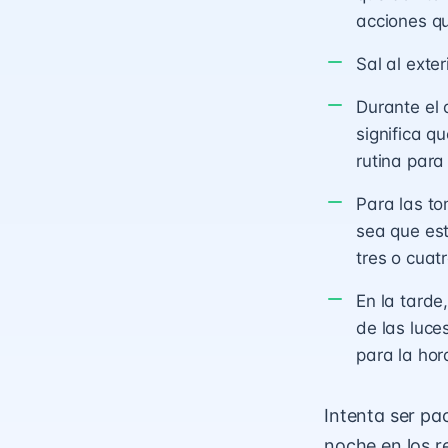
acciones qu
Sal al exte
Durante el 
significa q
rutina para
Para las t
sea que es
tres o cuat
En la tarde
de las luce
para la hor
Intenta ser pa
noche en los r