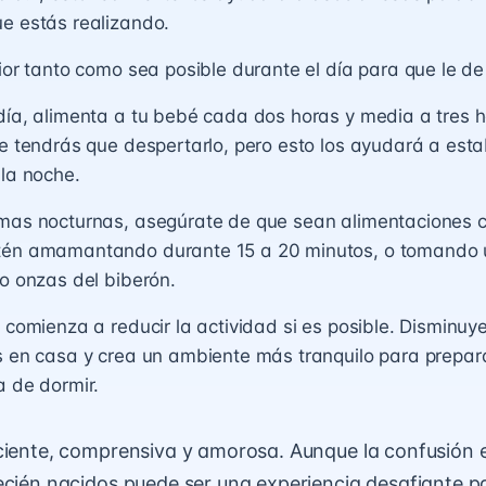
e estás realizando.
rior tanto como sea posible durante el día para que le de 
día, alimenta a tu bebé cada dos horas y media a tres ho
ue tendrás que despertarlo, pero esto los ayudará a est
 la noche.
omas nocturnas, asegúrate de que sean alimentaciones 
tén amamantando durante 15 a 20 minutos, o tomando 
ro onzas del biberón.
, comienza a reducir la actividad si es posible. Disminuy
s en casa y crea un ambiente más tranquilo para prepara
a de dormir.
ciente, comprensiva y amorosa. Aunque la confusión en
ecién nacidos puede ser una experiencia desafiante pa