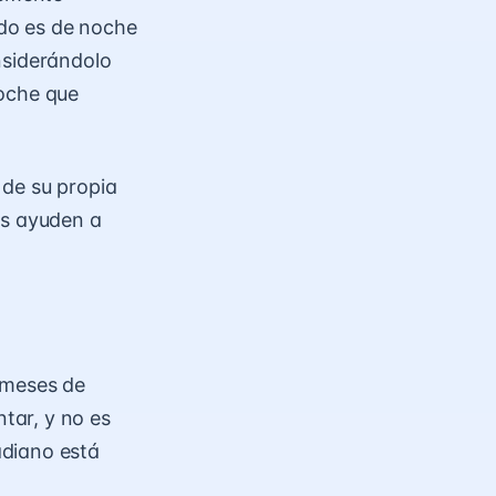
do es de noche
nsiderándolo
noche que
 de su propia
es ayuden a
 meses de
tar, y no es
adiano está