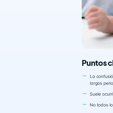
Puntos c
La confusió
largos peri
Suele ocurr
No todos lo