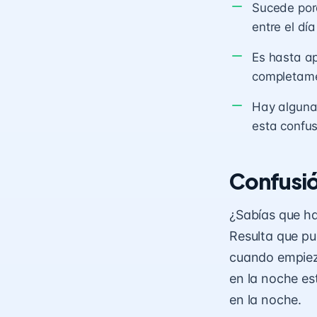
Sucede porq
entre el día
Es hasta a
completam
Hay algunas
esta confus
Confusión
¿Sabías que ha
Resulta que pu
cuando empieza
en la noche es
en la noche.