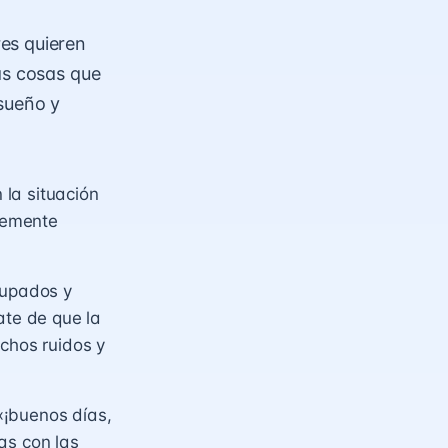
es quieren
as cosas que
 sueño y
la situación
plemente
cupados y
te de que la
uchos ruidos y
«¡buenos días,
as con las