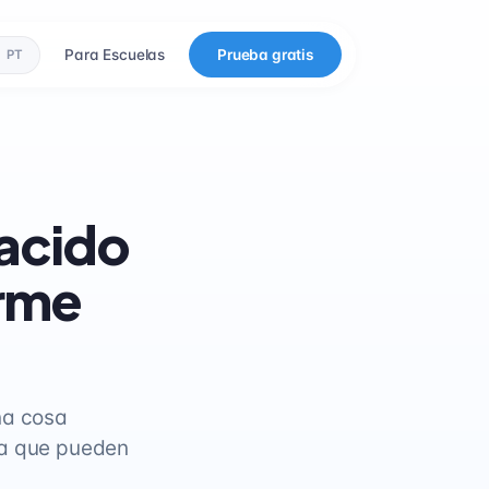
Para Escuelas
Prueba gratis
PT
nacido
erme
na cosa
ta que pueden