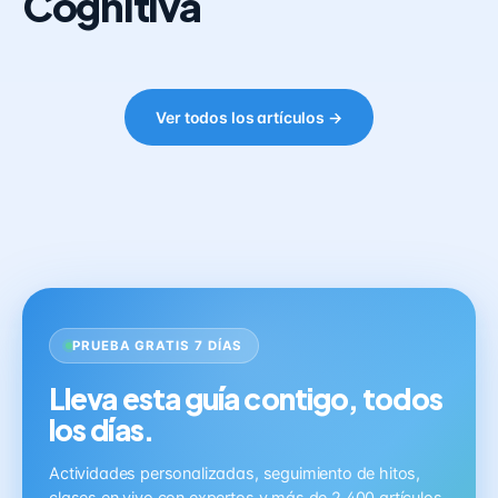
Cognitiva
Ver todos los artículos →
PRUEBA GRATIS 7 DÍAS
Lleva esta guía contigo, todos
los días.
Actividades personalizadas, seguimiento de hitos,