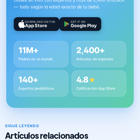
clases en vivo con expertos y más de 2,400 artículos
— todo según la edad exacta de tu bebé.
DOWNLOAD ON THE
GET IT ON
App Store
Google Play
11M+
2,400+
Padres en el mundo
Artículos de expertos
140+
4.8
★
Expertos pediátricos
Calificación App Store
SIGUE LEYENDO
Artículos relacionados