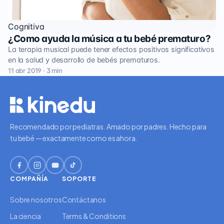
Cognitiva
¿Como ayuda la música a tu bebé prematuro?
La terapia musical puede tener efectos positivos significativos
en la salud y desarrollo de bebés prematuros.
11 abr 2019 · 3 min
Recomendado por pediatras. Amado por padres. Hecho para
tu bebé — exactamente como es ahora.
COMPAÑÍA
SOPORTE
Sobre nosotros
Contáctanos
La ciencia
Terms & Conditions