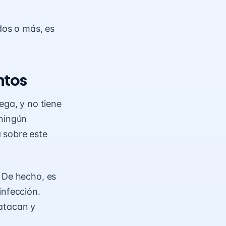
dos o más, es
ntos
ega, y no tiene
 ningún
 sobre este
. De hecho, es
infección.
 atacan y