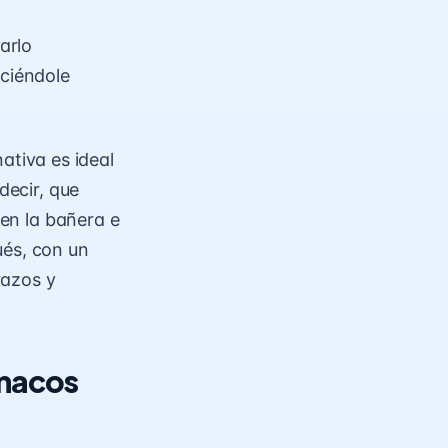
arlo
eciéndole
nativa es ideal
decir, que
 en la bañera e
ués, con un
razos y
rmacos