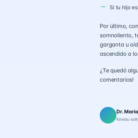
Si tu hijo 
Por último, co
somnoliento, t
garganta u oíd
ascendido a lo
¿Te quedó algu
comentarios!
Dr. Mari
Kinedu edit