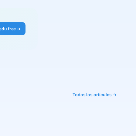
edu free →
Todos los artículos →