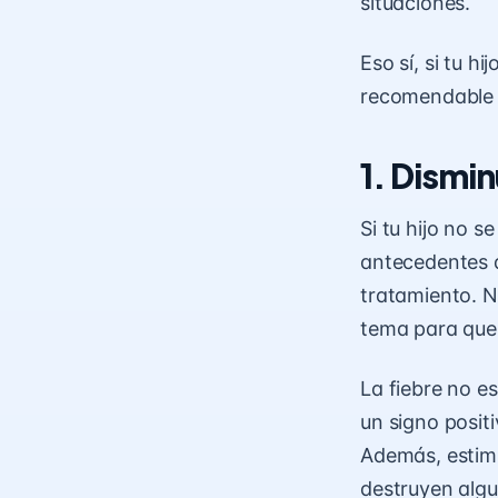
situaciones.
Eso sí, si tu 
recomendable p
1. Dismi
Si tu hijo no 
antecedentes d
tratamiento. N
tema para que 
La fiebre no e
un signo posit
Además, estimu
destruyen algu