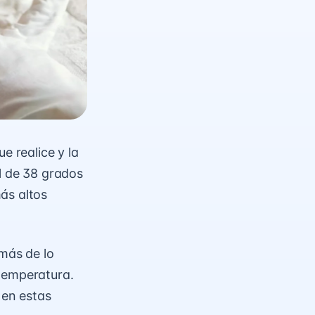
e realice y la
al de 38 grados
ás altos
 más de lo
 temperatura.
 en estas