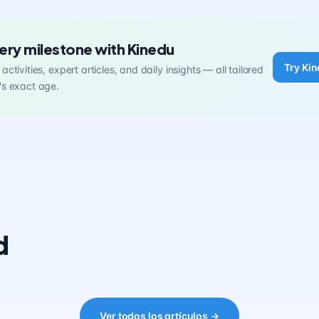
ery milestone with Kinedu
Try Kin
activities, expert articles, and daily insights — all tailored
's exact age.
d
Ver todos los artículos →