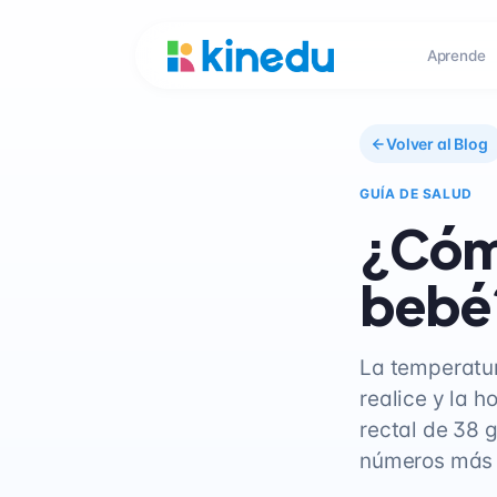
Aprende
Volver al Blog
GUÍA DE SALUD
¿Cómo
bebé
La temperatur
realice y la h
rectal de 38 
números más a