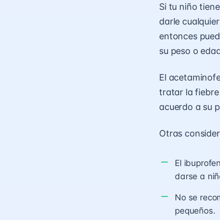
Si tu niño tie
darle cualquie
entonces puede
su peso o edad
El acetaminof
tratar la fiebr
acuerdo a su p
Otras consider
El ibuprof
darse a niñ
No se recom
pequeños.