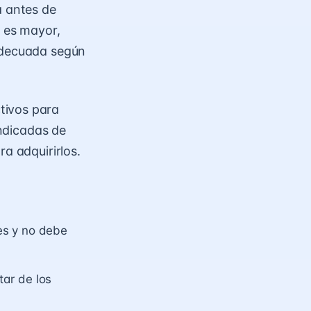
a antes de
a es mayor,
 adecuada según
tivos para
indicadas de
a adquirirlos.
es y no debe
tar de los