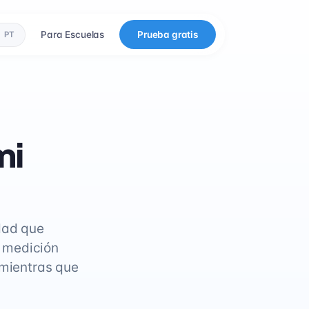
Para Escuelas
Prueba gratis
PT
mi
idad que
a medición
 mientras que