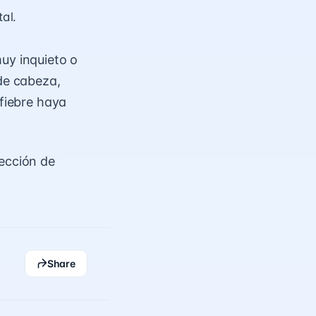
tal.
uy inquieto o
 de cabeza,
 fiebre haya
sección de
Share