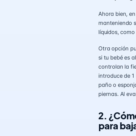
Ahora bien, e
manteniendo su
líquidos, como 
Otra opción pu
si tu bebé es a
controlan la fi
introduce de 1
paño o esponja
piernas. Al eva
2. ¿Cómo
para baja