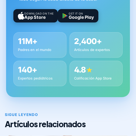
DOWNLOAD ON THE
GET IT ON
App Store
Google Play
11M+
2,400+
Padres en el mundo
Artículos de expertos
140+
4.8
★
Expertos pediátricos
Calificación App Store
SIGUE LEYENDO
Artículos relacionados