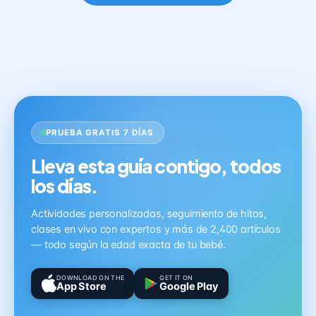
PRUEBA GRATIS 7 DÍAS
Lleva esta guía contigo, todos
los días.
Actividades personalizadas, seguimiento de hitos,
clases en vivo con expertos y más de 2,400 artículos
— todo según la edad exacta de tu bebé.
DOWNLOAD ON THE
GET IT ON
App Store
Google Play