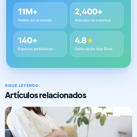
11M+
2,400+
Padres en el mundo
Artículos de expertos
140+
4.8
★
Expertos pediátricos
Calificación App Store
SIGUE LEYENDO
Artículos relacionados