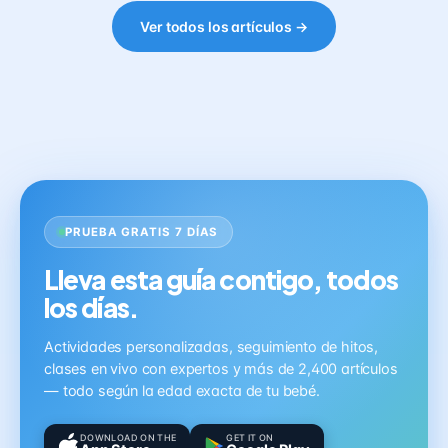
Ver todos los artículos →
PRUEBA GRATIS 7 DÍAS
Lleva esta guía contigo, todos
los días.
Actividades personalizadas, seguimiento de hitos,
clases en vivo con expertos y más de 2,400 artículos
— todo según la edad exacta de tu bebé.
DOWNLOAD ON THE
GET IT ON