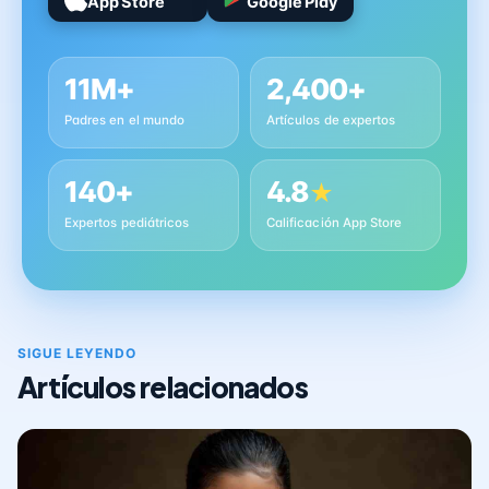
App Store
Google Play
11M+
2,400+
Padres en el mundo
Artículos de expertos
140+
4.8
★
Expertos pediátricos
Calificación App Store
SIGUE LEYENDO
Artículos relacionados