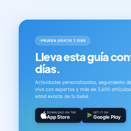
PRUEBA GRATIS 7 DÍAS
Lleva esta guía con
días.
Actividades personalizadas, seguimiento de 
vivo con expertos y más de 2,400 artículo
edad exacta de tu bebé.
DOWNLOAD ON THE
GET IT ON
App Store
Google Play