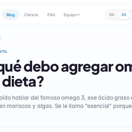
Blog
Ciencia
FAQ
Equipo
EN
ES
NTIL
 qué debo agregar 
i dieta?
ído hablar del famoso omega 3, ese ácido graso 
en mariscos y algas. Se le llama "esencial" porque