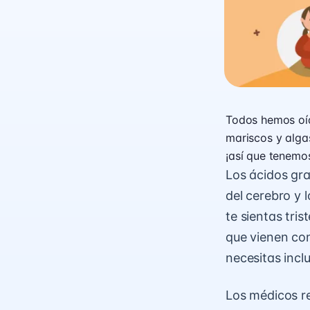
Todos hemos oíd
mariscos y algas
¡así que tenemos
Los ácidos gr
del cerebro y 
te sientas tr
que vienen con
necesitas inclu
Los médicos r