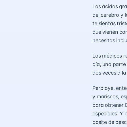
Los ácidos gr
del cerebro y 
te sientas tr
que vienen con
necesitas inclu
Los médicos r
día, una parte
dos veces a l
Pero oye, ent
y mariscos, e
para obtener 
especiales. Y 
aceite de pesc