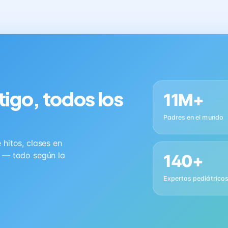
tigo, todos los
11M+
Padres en el mundo
hitos, clases en
s — todo según la
140+
Expertos pediátrico