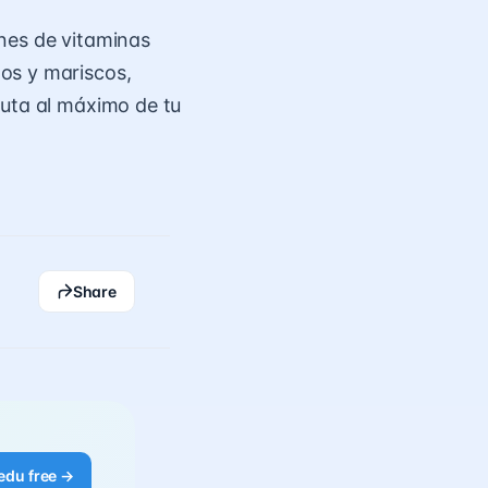
nes de vitaminas
os y mariscos,
ruta al máximo de tu
Share
edu free →