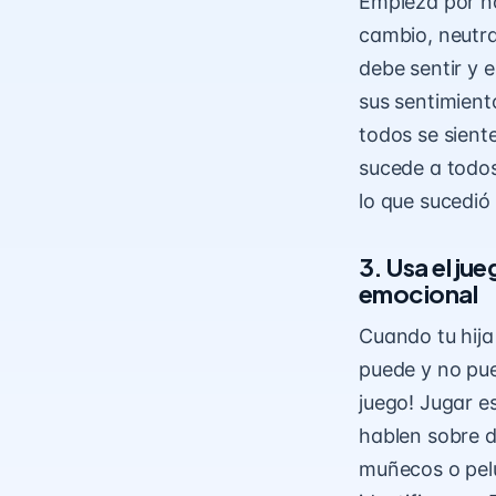
Empieza por no
cambio, neutral
debe sentir y e
sus sentimiento
todos se sient
sucede a todos
lo que sucedió
3. Usa el ju
emocional
Cuando tu hij
puede y no pue
juego! Jugar e
hablen sobre d
muñecos o pelu