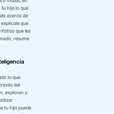
s o malas; en
tu hija lo que
dida acerca de
 explícale que
nfatiza que les
almado, resume
teligencia
zar lo que
través del
n, exploren y
tilizar
e tu hija puede