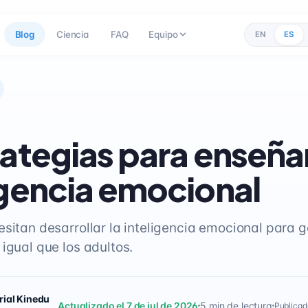
Blog
Ciencia
FAQ
Equipo
EN
ES
rategias para enseña
igencia emocional
esitan desarrollar la inteligencia emocional para g
igual que los adultos.
rial Kinedu
Actualizado el 7 de jul de 2026
5 min de lectura
Publicad