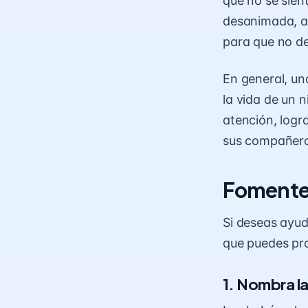
que no se sien
desanimada, an
para que no de
En general, un
la vida de un 
atención, logr
sus compañer
Fomente l
Si deseas ayud
que puedes pr
1. Nombra l