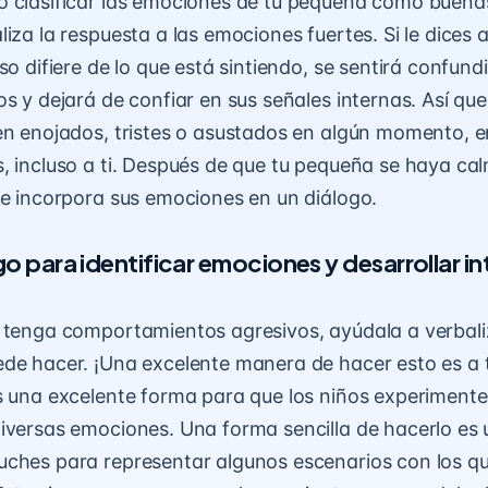
 clasificar las emociones de tu pequeña como buena
iza la respuesta a las emociones fuertes. Si le dices a 
so difiere de lo que está sintiendo, se sentirá confun
s y dejará de confiar en sus señales internas. Así que
en enojados, tristes o asustados en algún momento, e
, incluso a ti. Después de que tu pequeña se haya c
 e incorpora sus emociones en un diálogo.
ego para identificar emociones y desarrollar in
a tenga comportamientos agresivos
, ayúdala a verbali
de hacer. ¡Una excelente manera de hacer esto es a 
s una excelente forma para que los niños experimente
iversas emociones. Una forma sencilla de hacerlo es u
ches para representar algunos escenarios con los qu