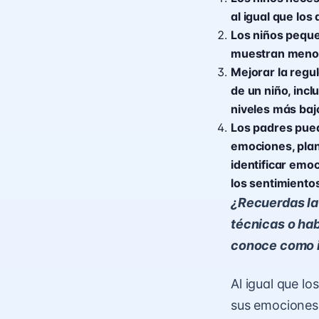
al igual que los 
Los niños pequ
muestran menos 
Mejorar la regu
de un niño, inc
niveles más baj
Los padres pued
emociones, plan
identificar emo
los sentimiento
¿Recuerdas la 
técnicas o hab
conoce como i
Al igual que lo
sus emociones