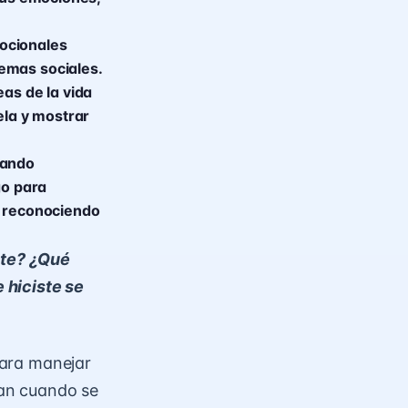
ocionales
emas sociales.
as de la vida
ela y mostrar
rando
go para
y reconociendo
ste? ¿Qué
 hiciste se
 para manejar
an cuando se