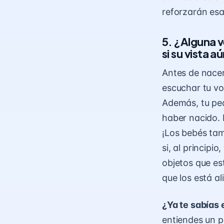
reforzarán esa
5. ¿Alguna 
si su vista
aú
Antes de nacer
escuchar tu vo
Además, tu peq
haber nacido. 
¡Los bebés ta
si, al princip
objetos que es
que los está a
¿Ya te sabías 
entiendes un p