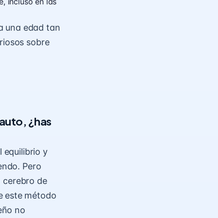
, incluso en las
a una edad tan
riosos sobre
 auto, ¿has
 equilibrio y
iendo. Pero
al cerebro de
ue este método
eño no