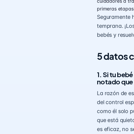
cuidadores a tra
primeras etapas
Seguramente h
temprana. ¡Los
bebés y resuel
5 datos 
1. Si tu beb
notado que 
La razón de es
del control es
como él solo pu
que está quiet
es eficaz, no