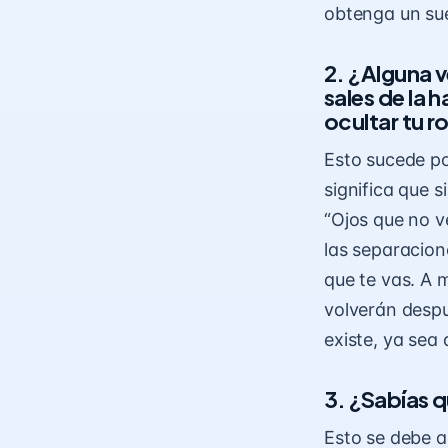
obtenga un su
2. ¿Alguna v
sales de la
ocultar tu r
Esto sucede p
significa que s
“Ojos que no v
las separacione
que te vas. A 
volverán despu
existe, ya sea 
3. ¿Sabías q
Esto se debe a