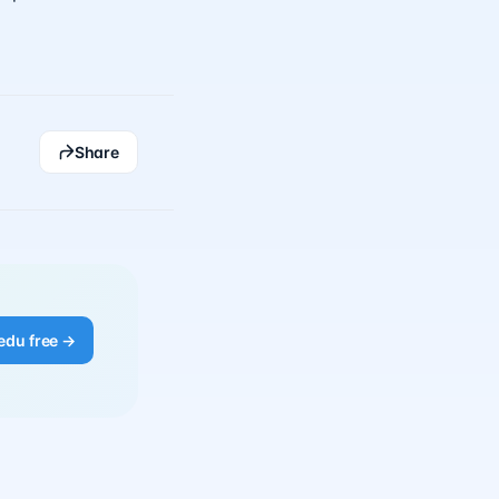
Share
edu free →