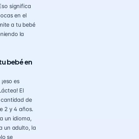
Eso significa
locas en el
mite a tu bebé
niendo la
 tu bebé en
 ¡eso es
áctea! El
 cantidad de
e 2 y 4 años.
a un idioma,
 un adulto, la
lo se