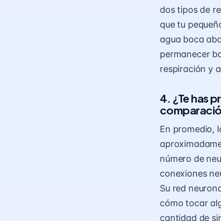
dos tipos de re
que tu pequeño
agua boca abajo
permanecer ba
respiración y a
4. ¿Te has p
comparación
En promedio, l
aproximadament
número de neur
conexiones neu
Su red neurona
cómo tocar alg
cantidad de si