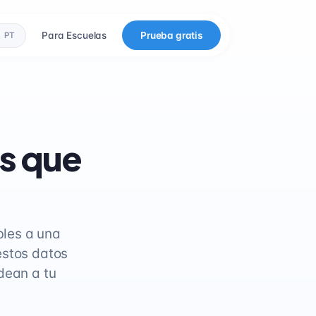
Para Escuelas
Prueba gratis
PT
és que
bles a una
estos datos
dean a tu