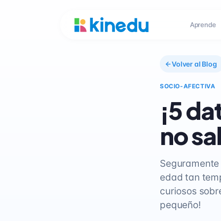
Aprende
Volver al Blog
SOCIO-AFECTIVA
¡5 da
no sa
Seguramente h
edad tan temp
curiosos sobr
pequeño!