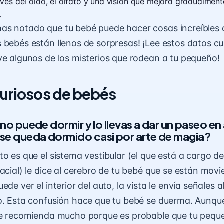
vés del oído, el olfato y una visión que mejora gradualmente
.
as notado que tu bebé puede hacer cosas increíbles 
 bebés están llenos de sorpresas! ¡Lee estos datos cu
ve algunos de los misterios que rodean a tu pequeño!
curiosos de bebés
é no puede dormir y lo llevas a dar un paseo en
se queda dormido casi por arte de magia?
to es que el sistema vestibular
(el que está a cargo del
pacial) le dice al cerebro de tu bebé que se están mov
ede ver el interior del auto, la vista le envía señales 
o. Esta confusión hace que tu bebé se duerma. Aunq
 se recomienda mucho porque es probable que tu pequ