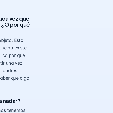
cada vez que
? ¿O por qué
objeto
. Esto
que no existe.
lica por qué
stir una vez
s padres
saber que algo
ra nadar?
anos tenemos